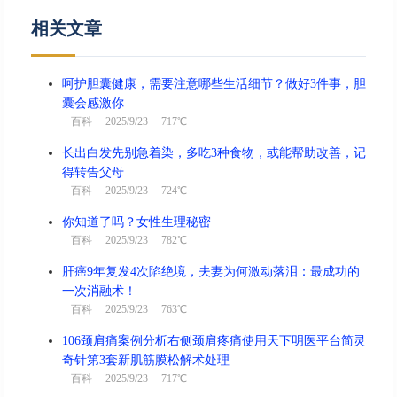
相关文章
呵护胆囊健康，需要注意哪些生活细节？做好3件事，胆
囊会感激你
百科
2025/9/23 717℃
长出白发先别急着染，多吃3种食物，或能帮助改善，记
得转告父母
百科
2025/9/23 724℃
你知道了吗？女性生理秘密
百科
2025/9/23 782℃
肝癌9年复发4次陷绝境，夫妻为何激动落泪：最成功的
一次消融术！
百科
2025/9/23 763℃
106颈肩痛案例分析右侧颈肩疼痛使用天下明医平台简灵
奇针第3套新肌筋膜松解术处理
百科
2025/9/23 717℃