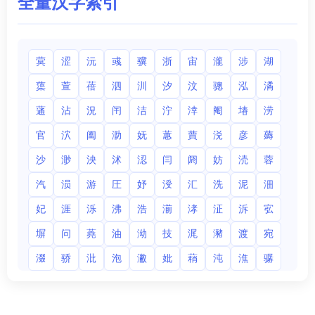
全量汉字索引
蓂
涩
沅
彧
骥
浙
宙
瀧
涉
湖
蕖
萱
蓓
泗
汌
汐
汶
骢
泓
潏
蓪
沾
況
闬
洁
泞
涬
阉
堾
涝
官
泬
阖
泐
妩
蕙
蕒
涚
彦
薅
沙
渺
泱
沭
涊
闫
阏
妨
涜
蓉
汽
涢
游
圧
妤
涭
汇
洗
泥
沺
妃
涯
泺
沸
浩
湔
涍
泟
泝
宖
塀
问
蕘
油
泑
技
浘
瀦
渡
宛
涰
骄
沘
泡
潎
妣
蕱
沌
潐
骣
1
2
下一页
尾页
首页