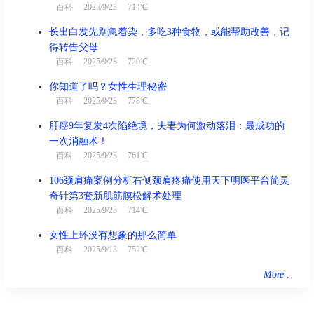
百科
2025/9/23 714℃
长出白发先别急着染，多吃3种食物，或能帮助改善，记
得转告父母
百科
2025/9/23 720℃
你知道了吗？女性生理秘密
百科
2025/9/23 778℃
肝癌9年复发4次陷绝境，夫妻为何激动落泪：最成功的
一次消融术！
百科
2025/9/23 761℃
106颈肩痛案例分析右侧颈肩疼痛使用天下明医平台简灵
奇针第3套新肌筋膜松解术处理
百科
2025/9/23 714℃
女性上环没有想象的那么简单
百科
2025/9/13 752℃
More
.