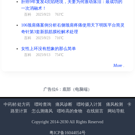
肝癌9年复发4次陷绝境，夫妻为何激动落泪：最成功的
一次消融术！
百科
2025/9/23 763℃
106颈肩痛案例分析右侧颈肩疼痛使用天下明医平台简灵
奇针第3套新肌筋膜松解术处理
百科
2025/9/23 716℃
女性上环没有想象的那么简单
百科
2025/9/13 754℃
More
.
广告位6：底部（电脑端）
中药材/处方药
嘌呤查询
痛风诊断
嘌呤摄入计算
痛风检测
卡
路里计算
怎么测痛风
嘌呤高的食物
在线留言
网站导航
Copyright
2014
-
2030
All Rights Reserved
粤ICP备16044054号