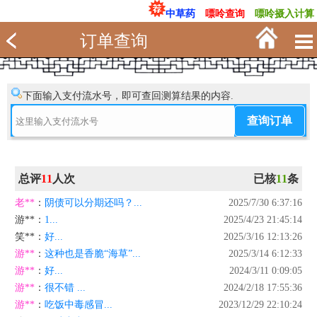
中草药
嘌呤查询
嘌呤摄入计算
订单查询
下面输入支付流水号，即可查回测算结果的内容.
总评
11
人次
已核
11
条
老**
：
阴债可以分期还吗？...
2025/7/30 6:37:16
游**
：
1...
2025/4/23 21:45:14
笑**
：
好...
2025/3/16 12:13:26
游**
：
这种也是香脆“海草”...
2025/3/14 6:12:33
游**
：
好...
2024/3/11 0:09:05
游**
：
很不错 ...
2024/2/18 17:55:36
游**
：
吃饭中毒感冒...
2023/12/29 22:10:24