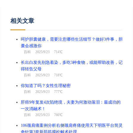
相关文章
呵护胆囊健康，需要注意哪些生活细节？做好3件事，胆
囊会感激你
百科
2025/9/23 714℃
长出白发先别急着染，多吃3种食物，或能帮助改善，记
得转告父母
百科
2025/9/23 718℃
你知道了吗？女性生理秘密
百科
2025/9/23 777℃
肝癌9年复发4次陷绝境，夫妻为何激动落泪：最成功的
一次消融术！
百科
2025/9/23 760℃
106颈肩痛案例分析右侧颈肩疼痛使用天下明医平台简灵
奇针第3套新肌筋膜松解术处理