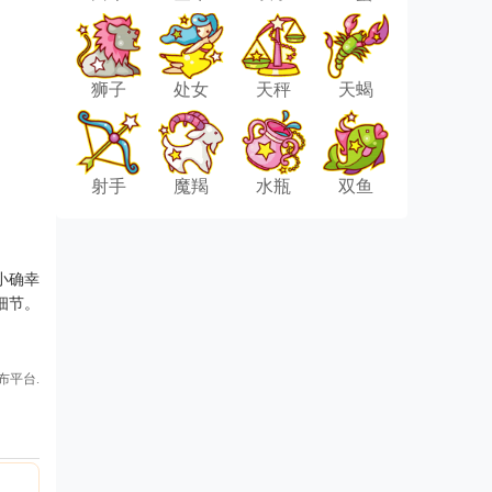
狮子
处女
天秤
天蝎
射手
魔羯
水瓶
双鱼
小确幸
细节。
布平台.