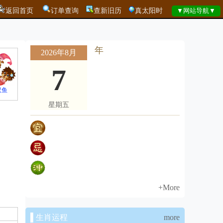
返回首页
订单查询
查新旧历
真太阳时
年
2026年8月
7
双鱼
星期五
+More
▌生肖运程
more