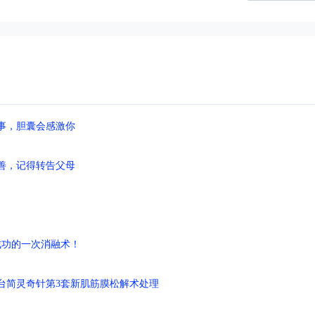
事，胆囊会感激你
善，记得转告父母
成功的一次消融术！
台简灵奇针第3套新肌筋膜松解术处理