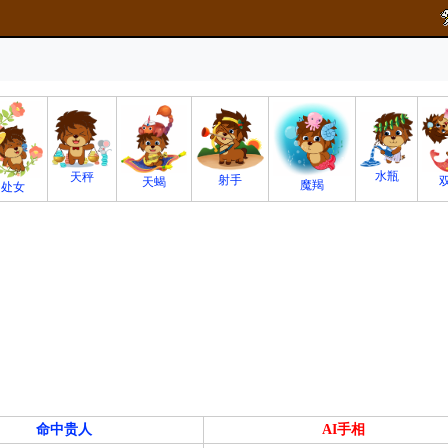
水瓶
天秤
射手
天蝎
魔羯
处女
命中贵人
AI手相