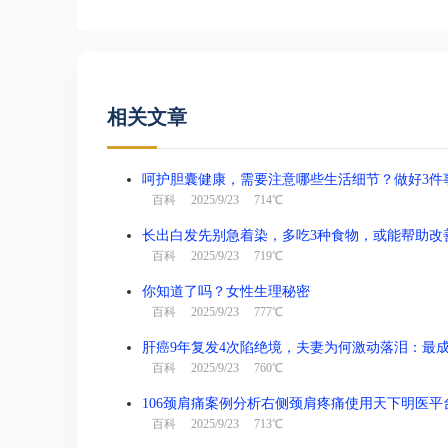
相关文章
呵护胆囊健康，需要注意哪些生活细节？做好3件
百科
2025/9/23 714℃
长出白发先别急着染，多吃3种食物，或能帮助改
百科
2025/9/23 719℃
你知道了吗？女性生理秘密
百科
2025/9/23 777℃
肝癌9年复发4次陷绝境，夫妻为何激动落泪：最
百科
2025/9/23 760℃
106颈肩痛案例分析右侧颈肩疼痛使用天下明医平
百科
2025/9/23 713℃