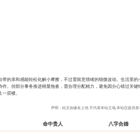
自带的亲和感能轻松化解小摩擦，不过需留意情绪的细微波动。生活里的
协作。但部分事务推进稍显拖沓，需合理分配精力，避免因分心错过关键
上一层楼。
声明：此文由
缘友
上传,不代表本站立场,本站仅提供发
命中贵人
八字合婚