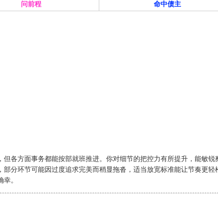
问前程
命中债主
，但各方面事务都能按部就班推进。你对细节的把控力有所提升，能敏锐
，部分环节可能因过度追求完美而稍显拖沓，适当放宽标准能让节奏更轻
确幸。