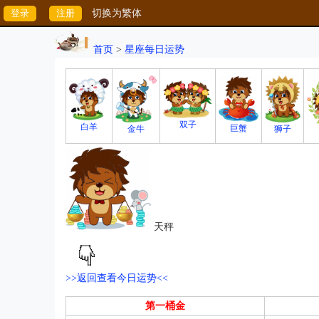
切换为繁体
首页
>
星座每日运势
双子
白羊
巨蟹
狮子
金牛
天秤
>>返回查看今日运势<<
第一桶金