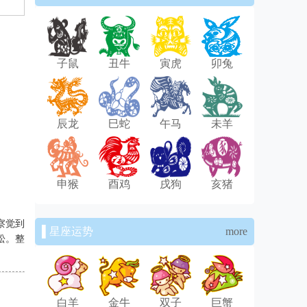
子鼠
丑牛
寅虎
卯兔
辰龙
巳蛇
午马
未羊
申猴
酉鸡
戌狗
亥猪
察觉到
▌星座运势
more
松。整
白羊
金牛
双子
巨蟹