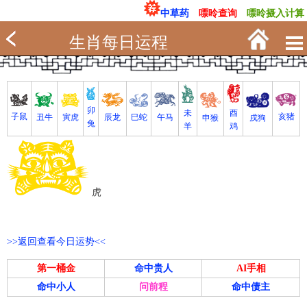
中草药
嘌呤查询
嘌呤摄入计算
生肖每日运程
卯
未
酉
亥猪
子鼠
寅虎
丑牛
巳蛇
午马
辰龙
戌狗
申猴
兔
羊
鸡
虎
>>返回查看今日运势<<
第一桶金
命中贵人
AI手相
命中小人
问前程
命中债主