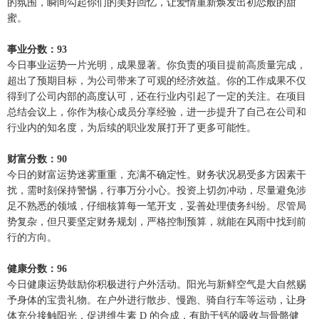
的氛围，瞬间勾起你们的美好回忆，让爱情重新焕发出初恋般的甜
蜜。
事业分数：93
今日事业运势一片光明，成果显著。你负责的项目提前高质量完成，
超出了预期目标，为公司带来了可观的经济效益。你的工作成果不仅
得到了公司内部的高度认可，还在行业内引起了一定的关注。在项目
总结会议上，你作为核心成员分享经验，进一步提升了自己在公司和
行业内的知名度，为后续的职业发展打开了更多可能性。
财富分数：90
今日的财富运势迷雾重重，充满不确定性。财务状况易受多方因素干
扰，需时刻保持警惕，行事万分小心。投资上切勿冲动，尽量避免涉
足不熟悉的领域，仔细核算每一笔开支，妥善处理债务纠纷。尽管局
势复杂，但只要坚定财务规划，严格控制预算，就能在风雨中找到前
行的方向。
健康分数：96
今日健康运势鼓励你积极进行户外活动。阳光与新鲜空气是大自然赐
予身体的宝贵礼物。在户外进行散步、慢跑、骑自行车等运动，让身
体充分接触阳光，促进维生素 D 的合成，有助于钙的吸收与骨骼健